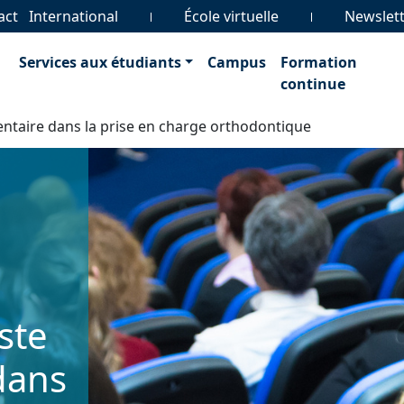
act
International
École virtuelle
Newslet
Services aux étudiants
Campus
Formation
continue
entaire dans la prise en charge orthodontique
ste
dans