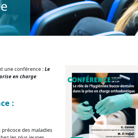
ge
t une conférence :
Le
 prise en charge
nce :
ic précoce des maladies
hez les plus jeunes