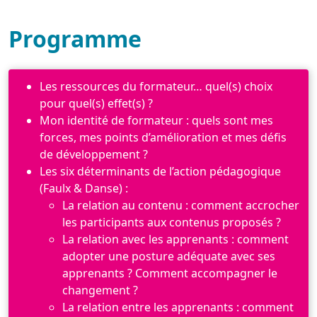
Programme
Les ressources du formateur… quel(s) choix
pour quel(s) effet(s) ?
Mon identité de formateur : quels sont mes
forces, mes points d’amélioration et mes défis
de développement ?
Les six déterminants de l’action pédagogique
(Faulx & Danse) :
La relation au contenu : comment accrocher
les participants aux contenus proposés ?
La relation avec les apprenants : comment
adopter une posture adéquate avec ses
apprenants ? Comment accompagner le
changement ?
La relation entre les apprenants : comment