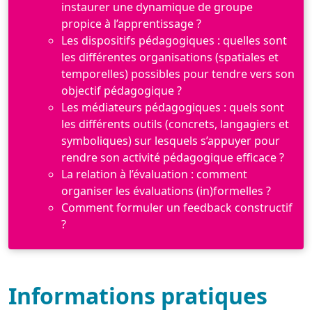
instaurer une dynamique de groupe
propice à l’apprentissage ?
Les dispositifs pédagogiques : quelles sont
les différentes organisations (spatiales et
temporelles) possibles pour tendre vers son
objectif pédagogique ?
Les médiateurs pédagogiques : quels sont
les différents outils (concrets, langagiers et
symboliques) sur lesquels s’appuyer pour
rendre son activité pédagogique efficace ?
La relation à l’évaluation : comment
organiser les évaluations (in)formelles ?
Comment formuler un feedback constructif
?
Informations pratiques