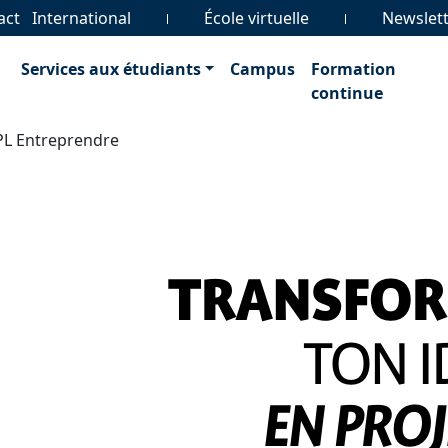
act
International
École virtuelle
Newslet
Services aux étudiants
Campus
Formation
continue
L Entreprendre