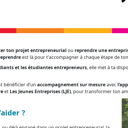
cer ton projet entrepreneurial
ou
reprendre une entrepri
reprendre
est là pour t'accompagner à chaque étape de ton
diants et les étudiantes entrepreneurs
, elle met à ta dis
est bénéficier d’un
accompagnement sur mesure
avec
l’ap
re
et
Les Jeunes Entreprises (LJE)
, pour transformer ton amb
aider ?
 ou déjà engagé dans un projet entrepreneurial, la