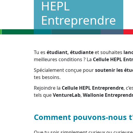
HEPL
Entreprendre
Tu es
étudiant, étudiante
et souhaites
lan
meilleures conditions ? La
Cellule HEPL Ent
Spécialement conçue pour
soutenir les étu
tes besoins.
Rejoindre la
Cellule HEPL Entreprendre
, c’
tels que
VentureLab
,
Wallonie Entreprend
Comment pouvons-nous t’
Que tu sois simplement curieux ou curieuse,